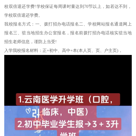
校双倍退还学费!学校保证每周课时量达到70节以上，如若达不到，
学校双倍退还学费。
我校报名方式：一、拨打招办电话报名二、学校网站报名通道网上
报名三、驻当地招生办公室报名，报名前拨打招办电话核实驻当地
招生老师信息，谨防上当受!
入学我校报名材料：正+初中、高中+本(本人页、页、户主页)，