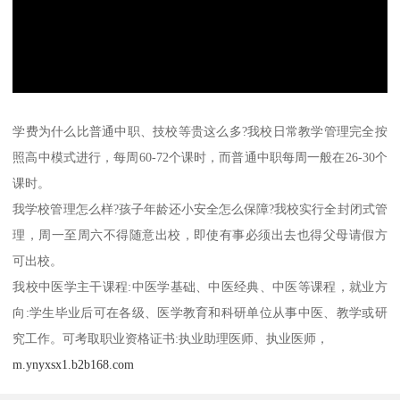
学费为什么比普通中职、技校等贵这么多?我校日常教学管理完全按
照高中模式进行，每周60-72个课时，而普通中职每周一般在26-30个
课时。
我学校管理怎么样?孩子年龄还小安全怎么保障?我校实行全封闭式管
理，周一至周六不得随意出校，即使有事必须出去也得父母请假方
可出校。
我校中医学主干课程:中医学基础、中医经典、中医等课程，就业方
向:学生毕业后可在各级、医学教育和科研单位从事中医、教学或研
究工作。可考取职业资格证书:执业助理医师、执业医师，
m.ynyxsx1.b2b168.com