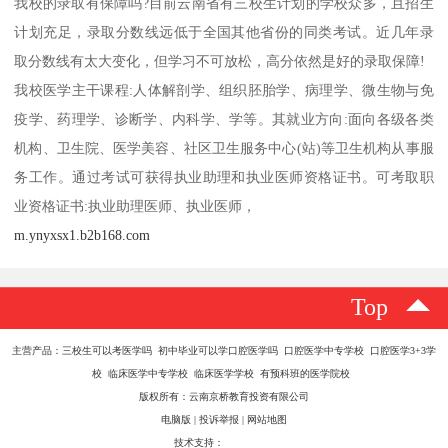
我校的录取有保障吗?目前云南省有三校生计划的学校众多，且招生
计划充足，录取分数线远低于全国其他省份的同类考试。近几年录
取分数线有太大变化，但学习不可放松，高分依然是好的录取保障!
我校医学主干课程:人体解剖学、组织胚胎学、病理学、微生物与免
疫学、药理学、诊断学、内科学、学等。其就业方向:面向各级各类
机构、卫生院、医学美容、社区卫生服务中心(站)等卫生机构从事服
务工作。通过考试可获得执业助理和执业医师资格证书。可考取职
业资格证书:执业助理医师、执业医师，
m.ynyxsx1.b2b168.com
Top
主营产品：三校生可以考医学吗 初中毕业可以学口腔医学吗 口腔医学中专学校 口腔医学3+3学
校 临床医学中专学校 临床医学学校 有预科班的医学院校
版权所有：云南京桥教育投资有限公司
电脑版
|
投诉举报
|
网站地图
技术支持：
八方资源网