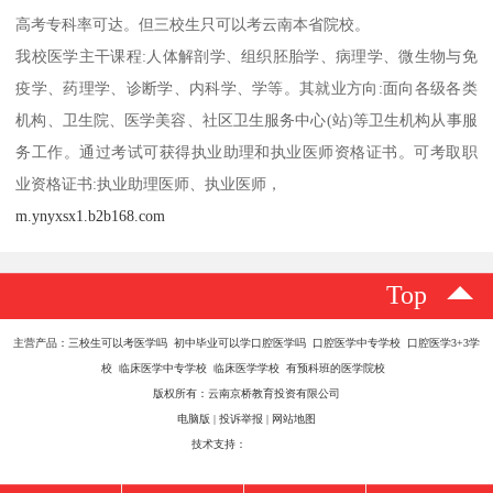
高考专科率可达。但三校生只可以考云南本省院校。
我校医学主干课程:人体解剖学、组织胚胎学、病理学、微生物与免
疫学、药理学、诊断学、内科学、学等。其就业方向:面向各级各类
机构、卫生院、医学美容、社区卫生服务中心(站)等卫生机构从事服
务工作。通过考试可获得执业助理和执业医师资格证书。可考取职
业资格证书:执业助理医师、执业医师，
m.ynyxsx1.b2b168.com
Top
主营产品：三校生可以考医学吗 初中毕业可以学口腔医学吗 口腔医学中专学校 口腔医学3+3学
校 临床医学中专学校 临床医学学校 有预科班的医学院校
版权所有：云南京桥教育投资有限公司
电脑版
|
投诉举报
|
网站地图
技术支持：
八方资源网