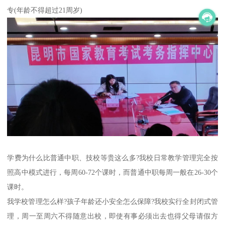
专(年龄不得超过21周岁)
学费为什么比普通中职、技校等贵这么多?我校日常教学管理完全按
照高中模式进行，每周60-72个课时，而普通中职每周一般在26-30个
课时。
我学校管理怎么样?孩子年龄还小安全怎么保障?我校实行全封闭式管
理，周一至周六不得随意出校，即使有事必须出去也得父母请假方