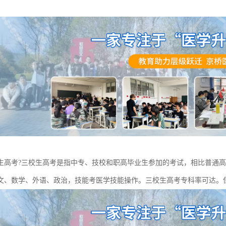
生高考?三校生高考是指中专、技校和职高毕业生参加的考试，相比普通高
文、数学、外语、政治，技能考医学技能操作。三校生高考专科率可达。