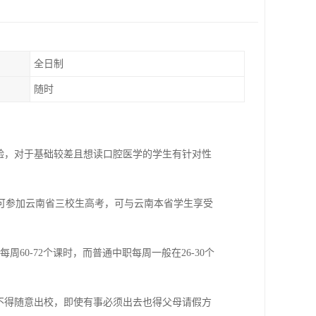
全日制
随时
验，对于基础较差且想读口腔医学的学生有针对性
可参加云南省三校生高考，可与云南本省学生享受
0-72个课时，而普通中职每周一般在26-30个
不得随意出校，即使有事必须出去也得父母请假方