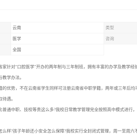
云南
类型
医学
咨询
全国
省家针对“口腔医学”开办的两年制与三年制班，拥有丰富的办学及教学经
与教学办法。
籍的优势，不在云南省学生同样可注册云南省中职学籍，两年或三年后均
取待遇。
比普通中职、技校等贵这么多?我校日常教学管理完全按照高中模式进行，每周6
怎么样?孩子年龄还小安全怎么保障?我校实行全封闭式管理，周一至周六