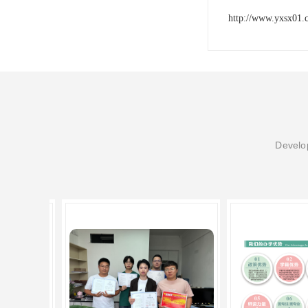
http://www.yxsx01.
Develop