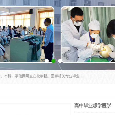
通过医学类院校正规录取从而获取统招全日制大专、本科，学信网可查在校学籍。医学相关专业毕业后可参加执业助理医师与执业医师证书考试（如口腔医学、临床医学、中医学等专业）.
高中毕业想学医学