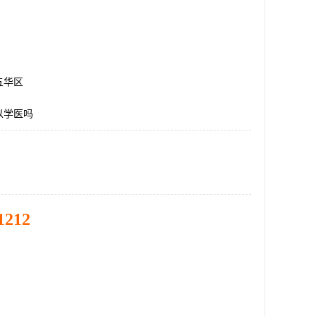
五华区
以学医吗
1212