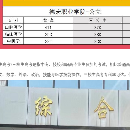
生高考?三校生高考是指中专、技校和职高毕业生参加的考试，相比普通高
文、数学、外语、政治，技能考医学技能操作。三校生高考专科率可达。