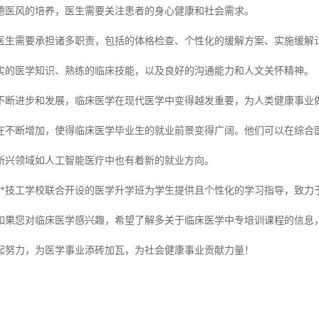
德医风的培养，医生需要关注患者的身心健康和社会需求。
医生需要承担诸多职责，包括的体格检查、个性化的缓解方案、实施缓解
实的医学知识、熟练的临床技能，以及良好的沟通能力和人文关怀精神。
不断进步和发展，临床医学在现代医学中变得越发重要，为人类健康事业
在不断增加，使得临床医学毕业生的就业前景变得广阔。他们可以在综合
新兴领域如人工智能医疗中也有着新的就业方向。
**技工学校联合开设的医学升学班为学生提供且个性化的学习指导，致力
如果您对临床医学感兴趣，希望了解多关于临床医学中专培训课程的信息
起努力，为医学事业添砖加瓦，为社会健康事业贡献力量！