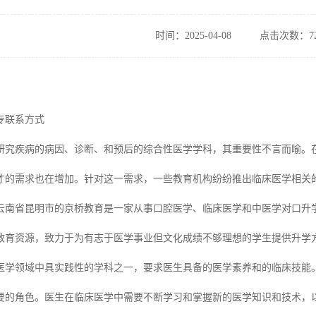
时间：2025-04-08
点击次数：72
专联系方式
研究疾病的病因、诊断、和预后的综合性医学学科，其重要性不言而喻。
才的需求也在增加。针对这一需求，一些教育机构纷纷推出临床医学相关
云南省昆明市的京桥教育是一家从事口腔医学、临床医学和中医学对口升
教育资源，致力于为有志于医学事业但文化成绩不够理想的学生提供升学
医学领域中具实践性的学科之一，要求医生具备的医学素养和的临床技能
要的角色。医生在临床医学中需要不断学习和掌握新的医学知识和技术，