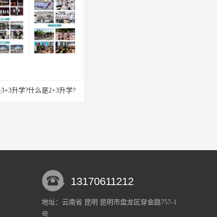
学?什么是2+3升学?
口腔医学学校 学校招生的管理制度
13170611212
地址：云南省 昆明 昆明市盘龙区穿金路757-1
号