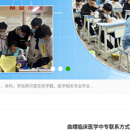
通过医学类院校正规录取从而获取统招全日制大专、本科，学信网可查在校学籍。医学相关专业毕业后可参加执业助理医师与执业医师证书考试（如口腔医学、临床医学、中医学等专业）.
曲靖临床医学中专联系方式