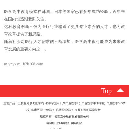
医学高中教育模式在韩国、日本等国家已有多年成功经验，近年来
在国内也逐渐受到关注。
这种教育创新不仅为医疗行业输送了更具专业素养的人才，也为教
育改革提供了新思路。
随着社会对医疗人才需求的不断增加，医学高中很可能成为未来教
育发展的重要方向之一。
m.ynyxsx1.b2b168.com
Top
主营产品：三校生可以考医学吗 初中毕业可以学口腔医学吗 口腔医学中专学校 口腔医学3+3学
校 临床医学中专学校 临床医学学校 有预科班的医学院校
版权所有：云南京桥教育投资有限公司
电脑版
|
投诉举报
|
网站地图